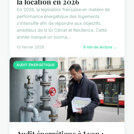
la location en 2026
En 2026, la législation française en matière de
performance énergétique des logements
s'intensifie afin de répondre aux objectifs
ambitieux de la loi Climat et Résilience. Cette
année marque un tourna...
13 février 2026
9 min de lecture →
AUDIT ÉNERGÉTIQUE
Audit énergétique à Lyon :